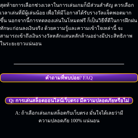
สุดท้ายการเลือกช่วงเวลาในการเล่นเกมก็มีส่วนสำคัญ ควรเลือก
เวลาเล่นที่มีผู้เล่นน้อย เพื่อให้มีโอกาสได้รับรางวัลแจ็คพอตมาก
ขึ้น นอกจากนี้การทดลองเล่นในโหมดฟรี ก็เป็นวิธีที่ดีในการฝึกฝน
ทักษะก่อนลงเงินจริง ด้วยความรู้และความเข้าใจเหล่านี้ จะ
สามารถเข้าถึงเงินรางวัลหลักแสนหลักล้านอย่างมีประสิทธิภาพ
ในระยะยาวแน่นอน
คำถามที่พบบ่อย
? FAQ
Q: การเล่นสล็อตออนไลน์เว็บตรง มีความปลอดภัยหรือไม่
A: ถ้าเลือกเล่นเกมสล็อตกับเว็บตรง มั่นใจได้เลยว่ามี
ความปลอดภัย 100% แน่นอน