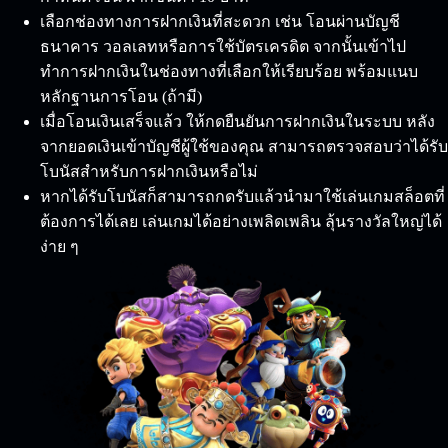
เลือกช่องทางการฝากเงินที่สะดวก เช่น โอนผ่านบัญชี
ธนาคาร วอลเลทหรือการใช้บัตรเครดิต จากนั้นเข้าไป
ทำการฝากเงินในช่องทางที่เลือกให้เรียบร้อย พร้อมแนบ
หลักฐานการโอน (ถ้ามี)
เมื่อโอนเงินเสร็จแล้ว ให้กดยืนยันการฝากเงินในระบบ หลัง
จากยอดเงินเข้าบัญชีผู้ใช้ของคุณ สามารถตรวจสอบว่าได้รับ
โบนัสสำหรับการฝากเงินหรือไม่
หากได้รับโบนัสก็สามารถกดรับแล้วนำมาใช้เล่นเกมสล็อตที่
ต้องการได้เลย เล่นเกมได้อย่างเพลิดเพลิน ลุ้นรางวัลใหญ่ได้
ง่าย ๆ