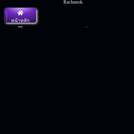
Rachanok
หน้าหลัก
เกมสุดฮิต แตกไว
โปรโมชั่น
เล่นได้ตลอดเวลา
สมัครสมาชิก
Natniti
เข้าสู่ระบบ
หน้าหลัก
โปรโมชั่น
บทความ
ติดต่อเรา
ติดต่อเรา
สล็อตออนไลน์
Facebook