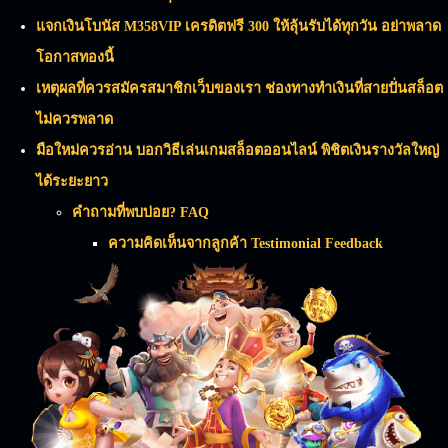
แจกเงินโบนัส M358VIP เครดิตฟรี 300 ให้ลุ้นรับได้ทุกวัน อย่าพลาด
โอกาสทองนี้
เหตุผลที่ควรสมัครสมาชิกเว็บของเรา ช่องทางทำเงินที่สายปั่นสล็อต
ไม่ควรพลาด
มือใหม่ควรอ่าน บอกวิธีเล่นเกมสล็อตออนไลน์ พิชิตเงินรางวัลใหญ่
ได้ระยะยาว
คำถามที่พบบ่อย? FAQ
ความคิดเห็นจากลูกค้า Testimonial Feedback