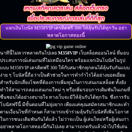
แจกเงินโบนัส M358VIP เครดิตฟรี 300 ให้ลุ้นรับได้ทุกวัน อย่า
พลาดโอกาสทองนี้
นาทีนี้ไม่ควรพลาดกันไปเลย
M358VIP
เว็บสล็อตออนไลน์ ที่มอบ
ประสบการณ์เล่นเกมที่ไม่เหมือนใคร พร้อมแจกเงินโบนัสในรูป
แบบ M358VIP เครดิตฟรี 300 ให้กับสมาชิกทุกคนได้ลุ้นรับกันแบบ
ง่าย ๆ โบนัสนี้ถือว่าเป็นตัวช่วยในการทำกำไรได้อย่างยอดเยี่ยม
สำหรับนักเสี่ยงโชคที่ต้องการเพิ่มทุนในการเล่นเกมสล็อต ทั้งยัง
ทำให้สามารถลองเล่นเกมใหม่ ๆ หรือเพิ่มรอบการเดิมพันในเกมที่
ชื่นชอบได้อย่างสบายใจ ทางเว็บจะมีให้ลุ้นรับได้ทุกวัน ซึ่งการรับ
โบนัสฟรีนี้ มีขั้นตอนที่ไม่ยุ่งยาก เพียงแค่คุณสมัครสมาชิกและทำ
ตามเงื่อนไขที่กำหนด ก็สามารถเข้าร่วมลุ้นรับโบนัสที่เพิ่มโอกาส
ในการชนะเดิมพันกันได้แล้ว ไม่ว่าจะเป็น ผู้เล่นใหม่หรือผู้เล่นเก่า
อย่าพลาดโอกาสทองนี้กันไปเลย สามารถกดรับแล้วนำไปใช้เล่น