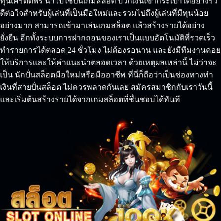
ทุนเครดิตฟรี นำไปใช้ปั่นเกมสล็อต บวกเงินเข้ากระเป๋าได้อย่างรัว
ดีต่อใจสำหรับผู้เล่นที่เป็นมือใหม่และรวมไปถึงผู้เล่นที่มีทุนน้อย
อย่างมาก สามารถเข้ามาเล่นเกมสล็อต แล้วสร้างรายได้อย่าง
ยั่งยืน อีกทั้งระบบการฝากถอนของเราเป็นแบบอัตโนมัติที่รวดเร็ว
ทำรายการได้ตลอด 24 ชั่วโมง ไม่ต้องรอนาน และยังมีทีมงานคอย
ให้บริการและให้คำแนะนำตลอดเวลา ด้วยเหตุผลเหล่านี้ ไม่ว่าจะ
เป็น นักปั่นสล็อตมือใหม่หรือมืออาชีพ ที่นี่ก็ถือว่าเป็นช่องทางทำ
เงินที่สายปั่นสล็อต ไม่ควรพลาดกันเลย สมัครสมาชิกกับเราวันนี้
และเริ่มต้นสร้างรายได้จากเกมสล็อตที่ชื่นชอบได้ทันที